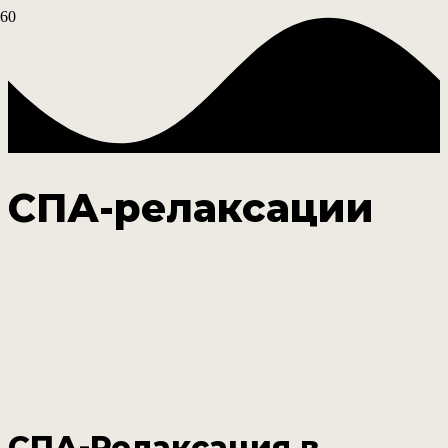
СПА-релаксации
СПА-Релаксация в