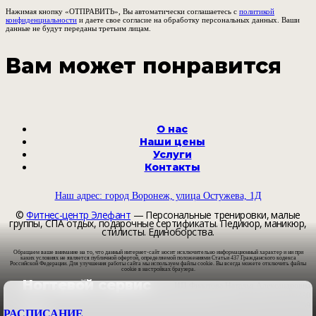
Нажимая кнопку «ОТПРАВИТЬ», Вы автоматически соглашаетесь с
политикой
конфиденциальности
и даете свое согласие на обработку персональных данных. Ваши
данные не будут переданы третьим лицам.
Вам может понравится
О нас
Наши цены
Услуги
Контакты
Наш адрес: город Воронеж, улица Остужева, 1Д
©
Фитнес-центр Элефант
— Персональные тренировки, малые
группы, СПА отдых, подарочные сертификаты. Педикюр, маникюр,
стилисты. Единоборства.
Обращаем ваше внимание на то, что данный интернет-сайт носит исключительно информационный характер и ни при
каких условиях не является публичной офертой, определяемой положениями Статьи 437 Гражданского кодекса
Российской Федерации. Для улучшения работы сайта мы используем файлы cookie. Вы всегда можете отключить файлы
cookie в настройках браузера.
Солярий
Ногтевой сервис
ИП Филатова Наталья Александровна
ИНН 366100499380
ОГНИП 311366832900209
Beauty
Beauty
РАСПИСАНИЕ